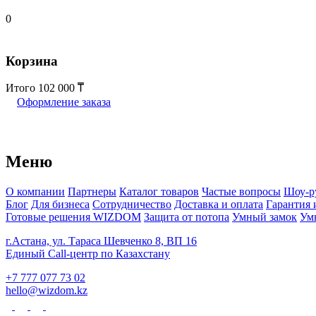
0
Корзина
Итого
102 000
Оформление заказа
Меню
О компании
Партнеры
Каталог товаров
Частые вопросы
Шоу-р
Блог
Для бизнеса
Сотрудничество
Доставка и оплата
Гарантия 
Готовые решения WIZDOM
Защита от потопа
Умный замок
Ум
г.Астана, ул. Тараса Шевченко 8, ВП 16
Единый Call-центр по Казахстану
+7 777 077 73 02
hello@wizdom.kz