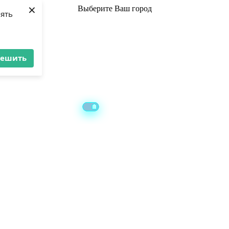
×
Выберите
Ваш город
лять
решить