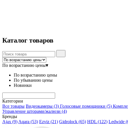
Каталог
товаров
По возрастанию цены
▾
По возрастанию цены
По убыванию цены
Новинки
Категории
Все товары
Видеокамеры
(3)
Голосовые помощники
(5)
Компл
Управление шторами/жалюзи
(4)
Бренды
Ajax
(9)
Aqara
(53)
Ezviz
(21)
Gidrolock
(65)
HDL
(122)
Ledwide
(