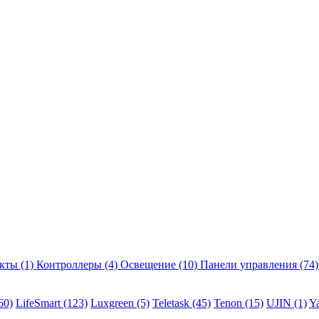
екты
(1)
Контроллеры
(4)
Освещение
(10)
Панели управления
(74)
60)
LifeSmart
(123)
Luxgreen
(5)
Teletask
(45)
Tenon
(15)
UJIN
(1)
Y