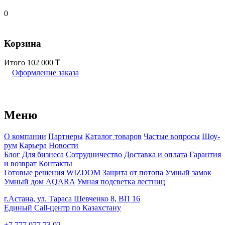
0
Корзина
Итого
102 000
Оформление заказа
Меню
О компании
Партнеры
Каталог товаров
Частые вопросы
Шоу-
рум
Карьера
Новости
Блог
Для бизнеса
Сотрудничество
Доставка и оплата
Гарантия
и возврат
Контакты
Готовые решения WIZDOM
Защита от потопа
Умный замок
Умный дом AQARA
Умная подсветка лестниц
г.Астана, ул. Тараса Шевченко 8, ВП 16
Единый Call-центр по Казахстану
+7 777 077 73 02