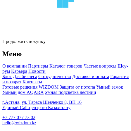
Продолжить покупку
Меню
О компании
Партнеры
Каталог товаров
Частые вопросы
Шоу-
рум
Карьера
Новости
Блог
Для бизнеса
Сотрудничество
Доставка и оплата
Гарантия
и возврат
Контакты
Готовые решения WIZDOM
Защита от потопа
Умный замок
Умный дом AQARA
Умная подсветка лестниц
г.Астана, ул. Тараса Шевченко 8, ВП 16
Единый Call-центр по Казахстану
+7 777 077 73 02
hello@wizdom.kz