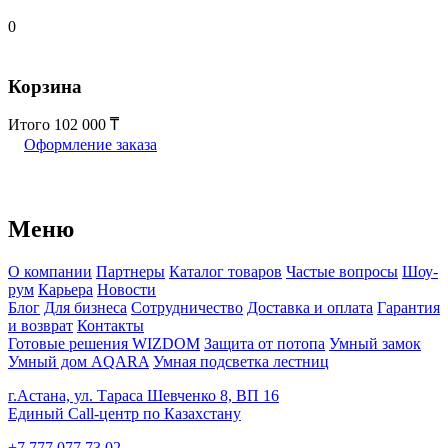
0
Корзина
Итого
102 000
Оформление заказа
Меню
О компании
Партнеры
Каталог товаров
Частые вопросы
Шоу-
рум
Карьера
Новости
Блог
Для бизнеса
Сотрудничество
Доставка и оплата
Гарантия
и возврат
Контакты
Готовые решения WIZDOM
Защита от потопа
Умный замок
Умный дом AQARA
Умная подсветка лестниц
г.Астана, ул. Тараса Шевченко 8, ВП 16
Единый Call-центр по Казахстану
+7 777 077 73 02