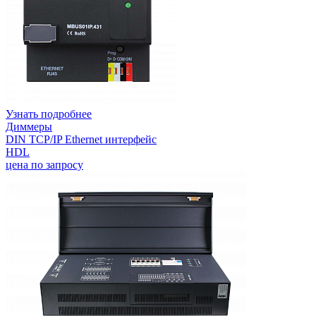
Узнать подробнее
Диммеры
DIN TCP/IP Ethernet интерфейс
HDL
цена по запросу