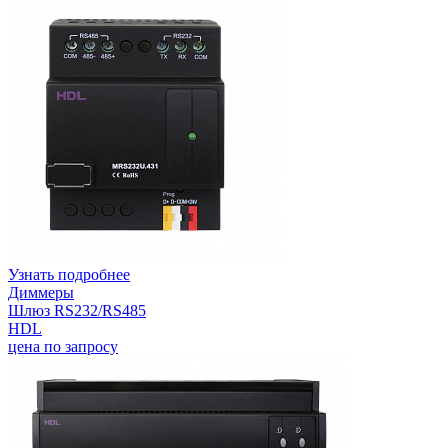
Узнать подробнее
Диммеры
Шлюз RS232/RS485
HDL
цена по запросу