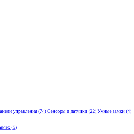
анели управления
(74)
Сенсоры и датчики
(22)
Умные замки
(4)
andex
(5)