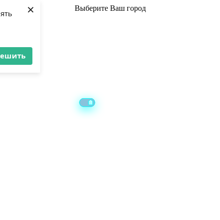
×
Выберите
Ваш город
лять
решить