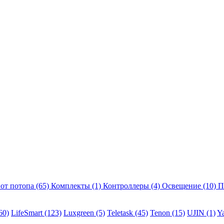
 от потопа
(65)
Комплекты
(1)
Контроллеры
(4)
Освещение
(10)
П
60)
LifeSmart
(123)
Luxgreen
(5)
Teletask
(45)
Tenon
(15)
UJIN
(1)
Y