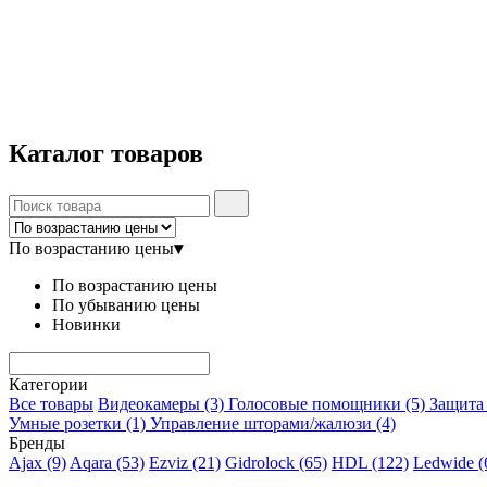
Каталог
товаров
По возрастанию цены
▾
По возрастанию цены
По убыванию цены
Новинки
Категории
Все товары
Видеокамеры
(3)
Голосовые помощники
(5)
Защита
Умные розетки
(1)
Управление шторами/жалюзи
(4)
Бренды
Ajax
(9)
Aqara
(53)
Ezviz
(21)
Gidrolock
(65)
HDL
(122)
Ledwide
(