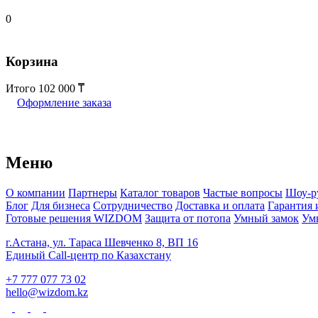
0
Корзина
Итого
102 000
Оформление заказа
Меню
О компании
Партнеры
Каталог товаров
Частые вопросы
Шоу-р
Блог
Для бизнеса
Сотрудничество
Доставка и оплата
Гарантия 
Готовые решения WIZDOM
Защита от потопа
Умный замок
Ум
г.Астана, ул. Тараса Шевченко 8, ВП 16
Единый Call-центр по Казахстану
+7 777 077 73 02
hello@wizdom.kz