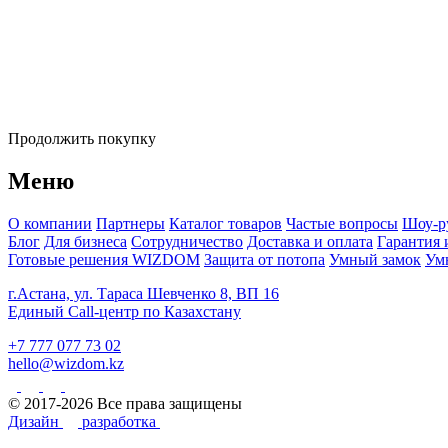
Продолжить покупку
Меню
О компании
Партнеры
Каталог товаров
Частые вопросы
Шоу-р
Блог
Для бизнеса
Сотрудничество
Доставка и оплата
Гарантия 
Готовые решения WIZDOM
Защита от потопа
Умный замок
Ум
г.Астана, ул. Тараса Шевченко 8, ВП 16
Единый Call-центр по Казахстану
+7 777 077 73 02
hello@wizdom.kz
© 2017-2026 Все права защищены
Дизайн
разработка