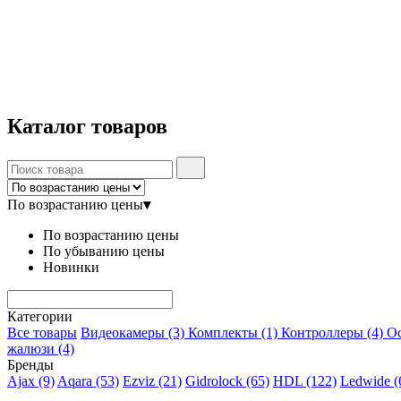
Каталог
товаров
По возрастанию цены
▾
По возрастанию цены
По убыванию цены
Новинки
Категории
Все товары
Видеокамеры
(3)
Комплекты
(1)
Контроллеры
(4)
О
жалюзи
(4)
Бренды
Ajax
(9)
Aqara
(53)
Ezviz
(21)
Gidrolock
(65)
HDL
(122)
Ledwide
(