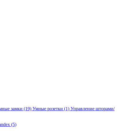
мные замки
(19)
Умные розетки
(1)
Управление шторами/
andex
(5)