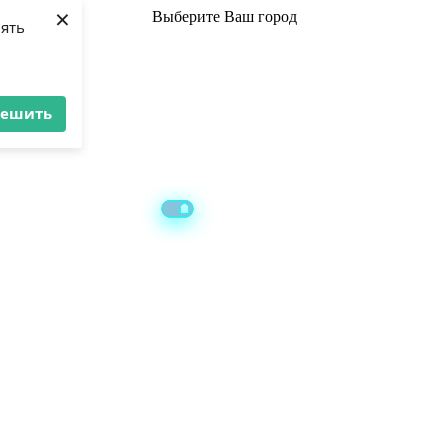
×
Выберите
Ваш город
лять
решить