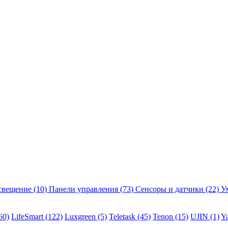
свещение
(10)
Панели управления
(73)
Сенсоры и датчики
(22)
У
60)
LifeSmart
(122)
Luxgreen
(5)
Teletask
(45)
Tenon
(15)
UJIN
(1)
Y