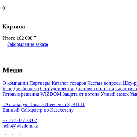
0
Корзина
Итого
102 000
Оформление заказа
Меню
О компании
Партнеры
Каталог товаров
Частые вопросы
Шоу-р
Блог
Для бизнеса
Сотрудничество
Доставка и оплата
Гарантия 
Готовые решения WIZDOM
Защита от потопа
Умный замок
Ум
г.Астана, ул. Тараса Шевченко 8, ВП 16
Единый Call-центр по Казахстану
+7 777 077 73 02
hello@wizdom.kz