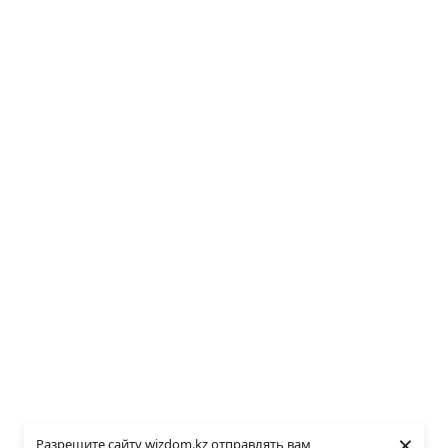
×
Разрешите сайту wizdom.kz отправлять вам