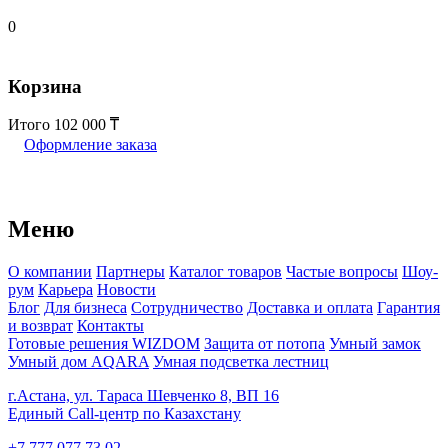
0
Корзина
Итого
102 000
Оформление заказа
Меню
О компании
Партнеры
Каталог товаров
Частые вопросы
Шоу-
рум
Карьера
Новости
Блог
Для бизнеса
Сотрудничество
Доставка и оплата
Гарантия
и возврат
Контакты
Готовые решения WIZDOM
Защита от потопа
Умный замок
Умный дом AQARA
Умная подсветка лестниц
г.Астана, ул. Тараса Шевченко 8, ВП 16
Единый Call-центр по Казахстану
+7 777 077 73 02