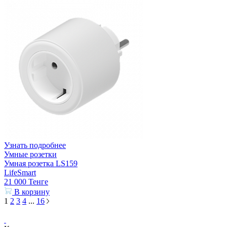
Узнать подробнее
Умные розетки
Умная розетка LS159
LifeSmart
21 000
Тенге
В корзину
1
2
3
4
...
16