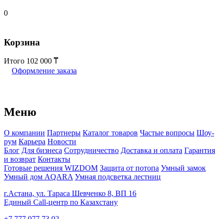
0
Корзина
Итого
102 000
Оформление заказа
Меню
О компании
Партнеры
Каталог товаров
Частые вопросы
Шоу-
рум
Карьера
Новости
Блог
Для бизнеса
Сотрудничество
Доставка и оплата
Гарантия
и возврат
Контакты
Готовые решения WIZDOM
Защита от потопа
Умный замок
Умный дом AQARA
Умная подсветка лестниц
г.Астана, ул. Тараса Шевченко 8, ВП 16
Единый Call-центр по Казахстану
+7 777 077 73 02