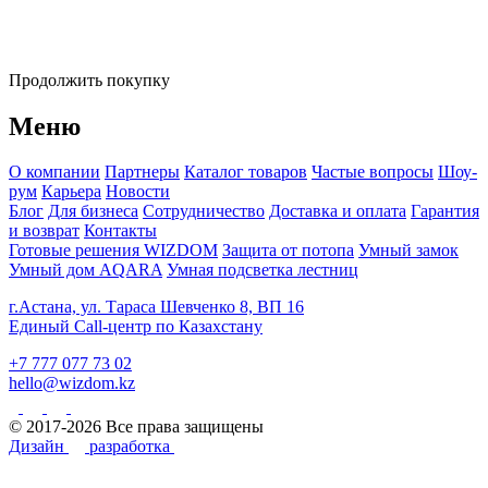
Продолжить покупку
Меню
О компании
Партнеры
Каталог товаров
Частые вопросы
Шоу-
рум
Карьера
Новости
Блог
Для бизнеса
Сотрудничество
Доставка и оплата
Гарантия
и возврат
Контакты
Готовые решения WIZDOM
Защита от потопа
Умный замок
Умный дом AQARA
Умная подсветка лестниц
г.Астана, ул. Тараса Шевченко 8, ВП 16
Единый Call-центр по Казахстану
+7 777 077 73 02
hello@wizdom.kz
© 2017-2026 Все права защищены
Дизайн
разработка