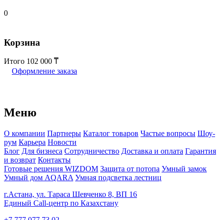
0
Корзина
Итого
102 000
Оформление заказа
Меню
О компании
Партнеры
Каталог товаров
Частые вопросы
Шоу-
рум
Карьера
Новости
Блог
Для бизнеса
Сотрудничество
Доставка и оплата
Гарантия
и возврат
Контакты
Готовые решения WIZDOM
Защита от потопа
Умный замок
Умный дом AQARA
Умная подсветка лестниц
г.Астана, ул. Тараса Шевченко 8, ВП 16
Единый Call-центр по Казахстану
+7 777 077 73 02