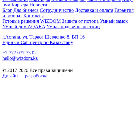
рум
Карьера
Новости
Блог
Для бизнеса
Сотрудничество
Доставка и оплата
Гарантия
и возврат
Контакты
Готовые решения WIZDOM
Защита от потопа
Умный замок
Умный дом AQARA
Умная подсветка лестниц
г.Астана, ул. Тараса Шевченко 8, ВП 16
Единый Call-центр по Казахстану
+7 777 077 73 02
hello@wizdom.kz
© 2017-2026 Все права защищены
Дизайн
разработка