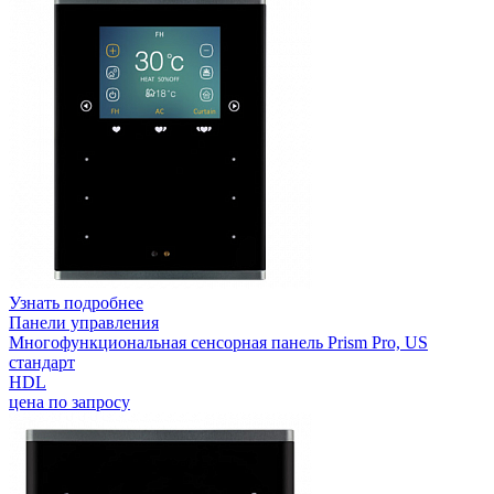
Узнать подробнее
Панели управления
Многофункциональная сенсорная панель Prism Pro, US
стандарт
HDL
цена по запросу