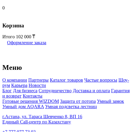
0
Корзина
Итого
102 000
Оформление заказа
Меню
О компании
Партнеры
Каталог товаров
Частые вопросы
Шоу-
рум
Карьера
Новости
Блог
Для бизнеса
Сотрудничество
Доставка и оплата
Гарантия
и возврат
Контакты
Готовые решения WIZDOM
Защита от потопа
Умный замок
Умный дом AQARA
Умная подсветка лестниц
г.Астана, ул. Тараса Шевченко 8, ВП 16
Единый Call-центр по Казахстану
+7 777 077 73 02