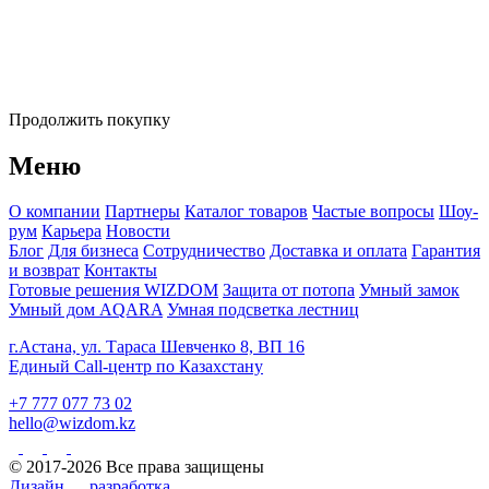
Продолжить покупку
Меню
О компании
Партнеры
Каталог товаров
Частые вопросы
Шоу-
рум
Карьера
Новости
Блог
Для бизнеса
Сотрудничество
Доставка и оплата
Гарантия
и возврат
Контакты
Готовые решения WIZDOM
Защита от потопа
Умный замок
Умный дом AQARA
Умная подсветка лестниц
г.Астана, ул. Тараса Шевченко 8, ВП 16
Единый Call-центр по Казахстану
+7 777 077 73 02
hello@wizdom.kz
© 2017-2026 Все права защищены
Дизайн
разработка