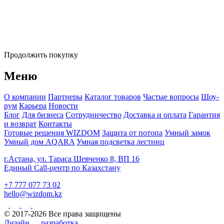
Продолжить покупку
Меню
О компании
Партнеры
Каталог товаров
Частые вопросы
Шоу-
рум
Карьера
Новости
Блог
Для бизнеса
Сотрудничество
Доставка и оплата
Гарантия
и возврат
Контакты
Готовые решения WIZDOM
Защита от потопа
Умный замок
Умный дом AQARA
Умная подсветка лестниц
г.Астана, ул. Тараса Шевченко 8, ВП 16
Единый Call-центр по Казахстану
+7 777 077 73 02
hello@wizdom.kz
© 2017-2026 Все права защищены
Дизайн
разработка