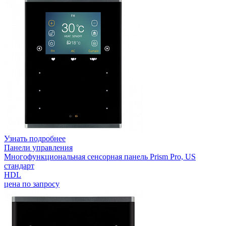
Узнать подробнее
Панели управления
Многофункциональная сенсорная панель Prism Pro, US
стандарт
HDL
цена по запросу