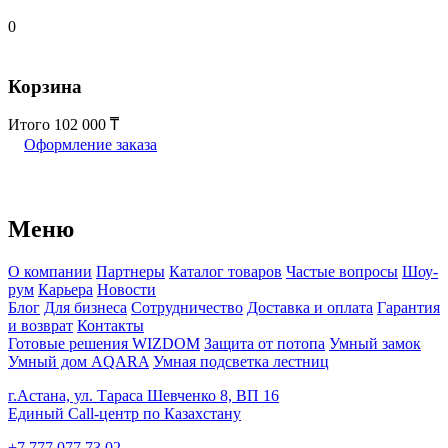
0
Корзина
Итого
102 000
Оформление заказа
Меню
О компании
Партнеры
Каталог товаров
Частые вопросы
Шоу-
рум
Карьера
Новости
Блог
Для бизнеса
Сотрудничество
Доставка и оплата
Гарантия
и возврат
Контакты
Готовые решения WIZDOM
Защита от потопа
Умный замок
Умный дом AQARA
Умная подсветка лестниц
г.Астана, ул. Тараса Шевченко 8, ВП 16
Единый Call-центр по Казахстану
+7 777 077 73 02